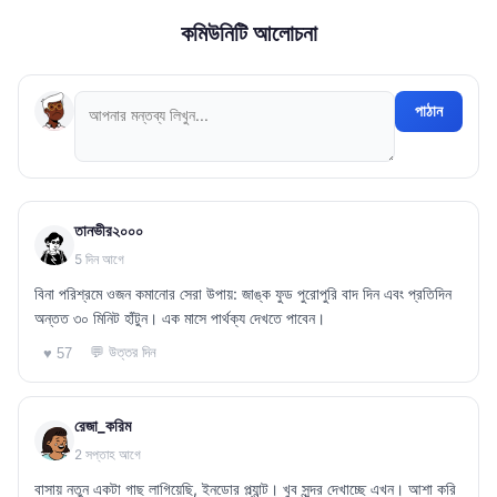
কমিউনিটি আলোচনা
পাঠান
তানভীর২০০০
5 দিন আগে
বিনা পরিশ্রমে ওজন কমানোর সেরা উপায়: জাঙ্ক ফুড পুরোপুরি বাদ দিন এবং প্রতিদিন
অন্তত ৩০ মিনিট হাঁটুন। এক মাসে পার্থক্য দেখতে পাবেন।
💬 উত্তর দিন
♥ 57
রেজা_করিম
2 সপ্তাহ আগে
বাসায় নতুন একটা গাছ লাগিয়েছি, ইনডোর প্ল্যান্ট। খুব সুন্দর দেখাচ্ছে এখন। আশা করি