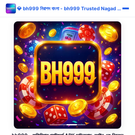
💎 bh999 নিরাপদ বাংলা - bh999 Trusted Nagad Bonus