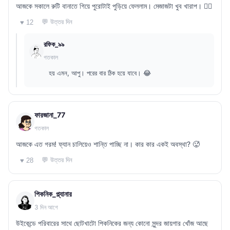
আজকে সকালে রুটি বানাতে গিয়ে পুরোটাই পুড়িয়ে ফেললাম। মেজাজটা খুব খারাপ। 🤦‍♀️
💬 উত্তর দিন
♥ 12
রফিক_৯৯
গতকাল
হয় এমন, আপু। পরের বার ঠিক হয়ে যাবে। 😂
ফারজানা_77
গতকাল
আজকে এত গরম! ফ্যান চালিয়েও শান্তি পাচ্ছি না। কার কার একই অবস্থা? 🥵
💬 উত্তর দিন
♥ 28
পিকনিক_প্ল্যানার
3 দিন আগে
উইকেন্ডে পরিবারের সাথে ছোটখাটো পিকনিকের জন্য কোনো সুন্দর জায়গার খোঁজ আছে