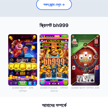
সকল ব্র্যান্ড দেখুন →
স্ক্রিনশট bh999
bh999 স্ক্রিনশট - APK
bh999 Preview - অফিসিয়াল
bh999 স্ক্রিনশট অফিসিয়াল APK
অফিসিয়াল
ডাউনলোড
আমাদের সম্পর্কে