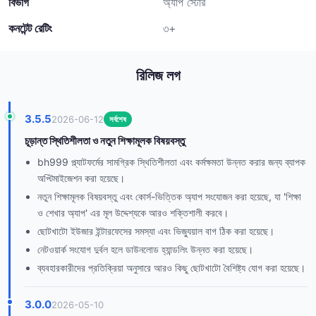
বিভাগ
অ্যাপ স্টোর
কনটেন্ট রেটিং
৩+
রিলিজ লগ
3.5.5
2026-06-12
সর্বশেষ
চূড়ান্ত স্থিতিশীলতা ও নতুন শিক্ষামূলক বিষয়বস্তু
bh999 প্ল্যাটফর্মের সামগ্রিক স্থিতিশীলতা এবং কর্মক্ষমতা উন্নত করার জন্য ব্যাপক
অপ্টিমাইজেশন করা হয়েছে।
নতুন শিক্ষামূলক বিষয়বস্তু এবং কোর্স-ভিত্তিক অ্যাপ সংযোজন করা হয়েছে, যা 'শিক্ষা
ও শেখার অ্যাপ' এর মূল উদ্দেশ্যকে আরও শক্তিশালী করবে।
ছোটখাটো ইউজার ইন্টারফেসের সমস্যা এবং ভিজ্যুয়াল বাগ ঠিক করা হয়েছে।
নেটওয়ার্ক সংযোগ দুর্বল হলে ডাউনলোড হ্যান্ডলিং উন্নত করা হয়েছে।
ব্যবহারকারীদের প্রতিক্রিয়া অনুসারে আরও কিছু ছোটখাটো বৈশিষ্ট্য যোগ করা হয়েছে।
3.0.0
2026-05-10