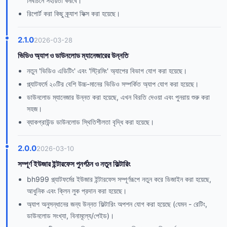
নির্বাচনে সহায়তা করবে।
রিপোর্ট করা কিছু ক্র্যাশ ফিক্স করা হয়েছে।
2.1.0
2026-03-28
ভিডিও অ্যাপ ও ডাউনলোড ম্যানেজারের উন্নতি
নতুন 'ভিডিও এডিটিং' এবং 'স্ট্রিমিং' অ্যাপের বিভাগ যোগ করা হয়েছে।
প্ল্যাটফর্মে ২০টির বেশি উচ্চ-মানের ভিডিও সম্পর্কিত অ্যাপ যোগ করা হয়েছে।
ডাউনলোড ম্যানেজার উন্নত করা হয়েছে, এখন বিরতি দেওয়া এবং পুনরায় শুরু করা
সহজ।
ব্যাকগ্রাউন্ড ডাউনলোড স্থিতিশীলতা বৃদ্ধি করা হয়েছে।
2.0.0
2026-03-10
সম্পূর্ণ ইউজার ইন্টারফেস পুনর্গঠন ও নতুন ফিল্টারিং
bh999 প্ল্যাটফর্মের ইউজার ইন্টারফেস সম্পূর্ণরূপে নতুন করে ডিজাইন করা হয়েছে,
আধুনিক এবং ক্লিন লুক প্রদান করা হয়েছে।
অ্যাপ অনুসন্ধানের জন্য উন্নত ফিল্টারিং অপশন যোগ করা হয়েছে (যেমন - রেটিং,
ডাউনলোড সংখ্যা, বিনামূল্যে/পেইড)।