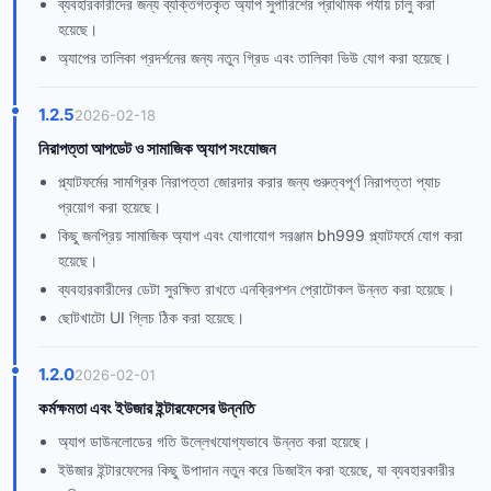
ব্যবহারকারীদের জন্য ব্যক্তিগতকৃত অ্যাপ সুপারিশের প্রাথমিক পর্যায় চালু করা
হয়েছে।
অ্যাপের তালিকা প্রদর্শনের জন্য নতুন গ্রিড এবং তালিকা ভিউ যোগ করা হয়েছে।
1.2.5
2026-02-18
নিরাপত্তা আপডেট ও সামাজিক অ্যাপ সংযোজন
প্ল্যাটফর্মের সামগ্রিক নিরাপত্তা জোরদার করার জন্য গুরুত্বপূর্ণ নিরাপত্তা প্যাচ
প্রয়োগ করা হয়েছে।
কিছু জনপ্রিয় সামাজিক অ্যাপ এবং যোগাযোগ সরঞ্জাম bh999 প্ল্যাটফর্মে যোগ করা
হয়েছে।
ব্যবহারকারীদের ডেটা সুরক্ষিত রাখতে এনক্রিপশন প্রোটোকল উন্নত করা হয়েছে।
ছোটখাটো UI গ্লিচ ঠিক করা হয়েছে।
1.2.0
2026-02-01
কর্মক্ষমতা এবং ইউজার ইন্টারফেসের উন্নতি
অ্যাপ ডাউনলোডের গতি উল্লেখযোগ্যভাবে উন্নত করা হয়েছে।
ইউজার ইন্টারফেসের কিছু উপাদান নতুন করে ডিজাইন করা হয়েছে, যা ব্যবহারকারীর