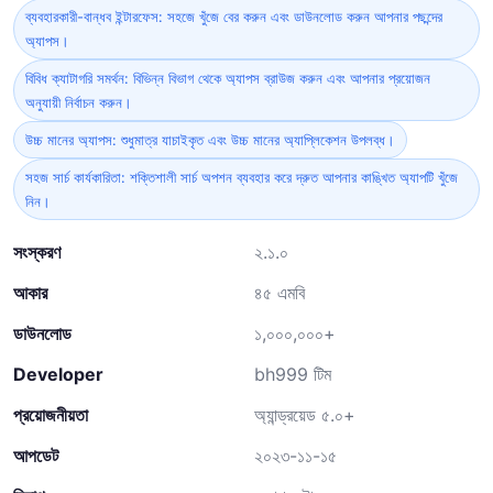
ব্যবহারকারী-বান্ধব ইন্টারফেস: সহজে খুঁজে বের করুন এবং ডাউনলোড করুন আপনার পছন্দের
অ্যাপস।
বিবিধ ক্যাটাগরি সমর্থন: বিভিন্ন বিভাগ থেকে অ্যাপস ব্রাউজ করুন এবং আপনার প্রয়োজন
অনুযায়ী নির্বাচন করুন।
উচ্চ মানের অ্যাপস: শুধুমাত্র যাচাইকৃত এবং উচ্চ মানের অ্যাপ্লিকেশন উপলব্ধ।
সহজ সার্চ কার্যকারিতা: শক্তিশালী সার্চ অপশন ব্যবহার করে দ্রুত আপনার কাঙ্খিত অ্যাপটি খুঁজে
নিন।
সংস্করণ
২.১.০
আকার
৪৫ এমবি
ডাউনলোড
১,০০০,০০০+
Developer
bh999 টিম
প্রয়োজনীয়তা
অ্যান্ড্রয়েড ৫.০+
আপডেট
২০২৩-১১-১৫