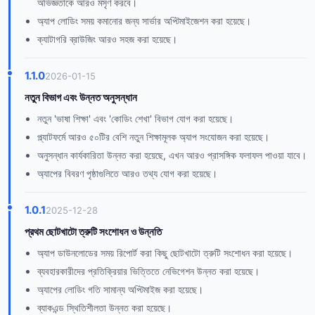
অভিজ্ঞতাকে আরও মসৃণ করবে।
অ্যাপ লোডিং সময় কমানোর জন্য সার্ভার অপ্টিমাইজেশন করা হয়েছে।
ক্যাটাগরি ব্রাউজিং আরও সহজ করা হয়েছে।
1.1.0
2026-01-15
নতুন বিভাগ এবং উন্নত অনুসন্ধান
নতুন 'ভাষা শিক্ষা' এবং 'কোডিং শেখা' বিভাগ যোগ করা হয়েছে।
প্ল্যাটফর্মে আরও ৫০টির বেশি নতুন শিক্ষামূলক অ্যাপ সংযোজন করা হয়েছে।
অনুসন্ধান কার্যকারিতা উন্নত করা হয়েছে, এখন আরও প্রাসঙ্গিক ফলাফল পাওয়া যাবে।
অ্যাপের বিবরণ পৃষ্ঠাগুলিতে আরও তথ্য যোগ করা হয়েছে।
1.0.1
2025-12-28
প্রথম ছোটখাটো ত্রুটি সংশোধন ও উন্নতি
অ্যাপ ডাউনলোডের সময় রিপোর্ট করা কিছু ছোটখাটো ত্রুটি সংশোধন করা হয়েছে।
ব্যবহারকারীদের প্রতিক্রিয়ার ভিত্তিতে নেভিগেশন উন্নত করা হয়েছে।
অ্যাপের লোডিং গতি সামান্য অপ্টিমাইজ করা হয়েছে।
ব্যাকএন্ড স্থিতিশীলতা উন্নত করা হয়েছে।