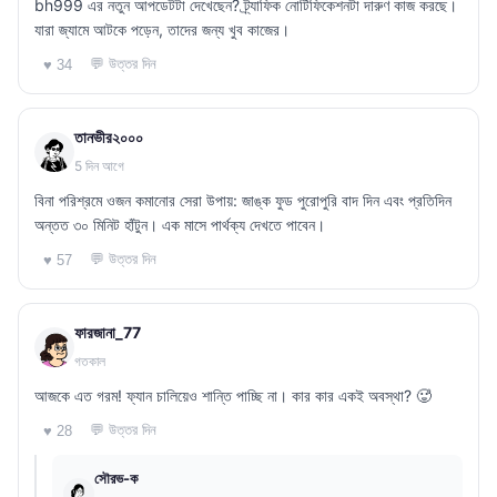
bh999 এর নতুন আপডেটটা দেখেছেন? ট্র্যাফিক নোটিফিকেশনটা দারুণ কাজ করছে।
যারা জ্যামে আটকে পড়েন, তাদের জন্য খুব কাজের।
💬 উত্তর দিন
♥ 34
তানভীর২০০০
5 দিন আগে
বিনা পরিশ্রমে ওজন কমানোর সেরা উপায়: জাঙ্ক ফুড পুরোপুরি বাদ দিন এবং প্রতিদিন
অন্তত ৩০ মিনিট হাঁটুন। এক মাসে পার্থক্য দেখতে পাবেন।
💬 উত্তর দিন
♥ 57
ফারজানা_77
গতকাল
আজকে এত গরম! ফ্যান চালিয়েও শান্তি পাচ্ছি না। কার কার একই অবস্থা? 🥵
💬 উত্তর দিন
♥ 28
সৌরভ-ক