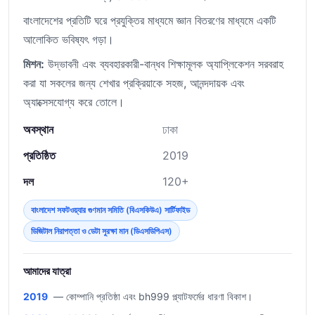
বাংলাদেশের প্রতিটি ঘরে প্রযুক্তির মাধ্যমে জ্ঞান বিতরণের মাধ্যমে একটি
আলোকিত ভবিষ্যৎ গড়া।
মিশন:
উদ্ভাবনী এবং ব্যবহারকারী-বান্ধব শিক্ষামূলক অ্যাপ্লিকেশন সরবরাহ
করা যা সকলের জন্য শেখার প্রক্রিয়াকে সহজ, আনন্দদায়ক এবং
অ্যাক্সেসযোগ্য করে তোলে।
অবস্থান
ঢাকা
প্রতিষ্ঠিত
2019
দল
120+
বাংলাদেশ সফটওয়্যার গুণমান সমিতি (বিএসকিউএ) সার্টিফাইড
ডিজিটাল নিরাপত্তা ও ডেটা সুরক্ষা মান (ডিএসডিপিএস)
আমাদের যাত্রা
2019
— কোম্পানি প্রতিষ্ঠা এবং bh999 প্ল্যাটফর্মের ধারণা বিকাশ।