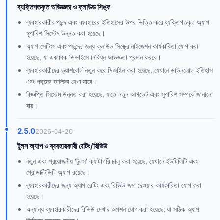
ব্যক্তিগতকৃত অভিজ্ঞতা ও ক্লাউড সিঙ্ক
ব্যবহারকারীর পছন্দ এবং ব্যবহারের ইতিহাসের উপর ভিত্তি করে ব্যক্তিগতকৃত অ্যাপ
সুপারিশ সিস্টেম উন্নত করা হয়েছে।
অ্যাপ সেটিংস এবং পছন্দের জন্য ক্লাউড সিঙ্ক্রোনাইজেশন কার্যকারিতা যোগ করা
হয়েছে, যা একাধিক ডিভাইসে নির্বিঘ্ন অভিজ্ঞতা প্রদান করবে।
ব্যবহারকারীদের ড্যাশবোর্ড নতুন করে ডিজাইন করা হয়েছে, যেখানে ডাউনলোড ইতিহাস
এবং পছন্দের তালিকা দেখা যাবে।
বিজ্ঞপ্তি সিস্টেম উন্নত করা হয়েছে, যাতে নতুন আপডেট এবং সুপারিশ সম্পর্কে জানানো
যায়।
2.5.0
2026-04-20
টুলস অ্যাপ ও ব্যবহারকারী রেটিং/রিভিউ
নতুন এবং প্রয়োজনীয় 'টুলস' ক্যাটাগরি চালু করা হয়েছে, যেখানে ইউটিলিটি এবং
প্রোডাক্টিভিটি অ্যাপ রয়েছে।
ব্যবহারকারীদের জন্য অ্যাপ রেটিং এবং রিভিউ জমা দেওয়ার কার্যকারিতা যোগ করা
হয়েছে।
অন্যান্য ব্যবহারকারীদের রিভিউ দেখার অপশন যোগ করা হয়েছে, যা সঠিক অ্যাপ