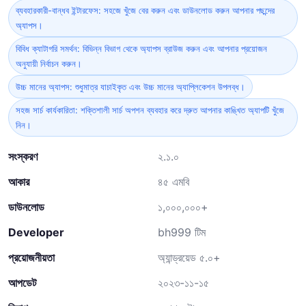
ব্যবহারকারী-বান্ধব ইন্টারফেস: সহজে খুঁজে বের করুন এবং ডাউনলোড করুন আপনার পছন্দের
অ্যাপস।
বিবিধ ক্যাটাগরি সমর্থন: বিভিন্ন বিভাগ থেকে অ্যাপস ব্রাউজ করুন এবং আপনার প্রয়োজন
অনুযায়ী নির্বাচন করুন।
উচ্চ মানের অ্যাপস: শুধুমাত্র যাচাইকৃত এবং উচ্চ মানের অ্যাপ্লিকেশন উপলব্ধ।
সহজ সার্চ কার্যকারিতা: শক্তিশালী সার্চ অপশন ব্যবহার করে দ্রুত আপনার কাঙ্খিত অ্যাপটি খুঁজে
নিন।
সংস্করণ
২.১.০
আকার
৪৫ এমবি
ডাউনলোড
১,০০০,০০০+
Developer
bh999 টিম
প্রয়োজনীয়তা
অ্যান্ড্রয়েড ৫.০+
আপডেট
২০২৩-১১-১৫