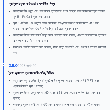
ব্যক্তিগতকৃত অভিজ্ঞতা ও ক্লাউড সিঙ্ক
ব্যবহারকারীর পছন্দ এবং ব্যবহারের ইতিহাসের উপর ভিত্তি করে ব্যক্তিগতকৃত অ্যাপ
সুপারিশ সিস্টেম উন্নত করা হয়েছে।
অ্যাপ সেটিংস এবং পছন্দের জন্য ক্লাউড সিঙ্ক্রোনাইজেশন কার্যকারিতা যোগ করা
হয়েছে, যা একাধিক ডিভাইসে নির্বিঘ্ন অভিজ্ঞতা প্রদান করবে।
ব্যবহারকারীদের ড্যাশবোর্ড নতুন করে ডিজাইন করা হয়েছে, যেখানে ডাউনলোড ইতিহাস
এবং পছন্দের তালিকা দেখা যাবে।
বিজ্ঞপ্তি সিস্টেম উন্নত করা হয়েছে, যাতে নতুন আপডেট এবং সুপারিশ সম্পর্কে জানানো
যায়।
2.5.0
2026-04-20
টুলস অ্যাপ ও ব্যবহারকারী রেটিং/রিভিউ
নতুন এবং প্রয়োজনীয় 'টুলস' ক্যাটাগরি চালু করা হয়েছে, যেখানে ইউটিলিটি এবং
প্রোডাক্টিভিটি অ্যাপ রয়েছে।
ব্যবহারকারীদের জন্য অ্যাপ রেটিং এবং রিভিউ জমা দেওয়ার কার্যকারিতা যোগ করা
হয়েছে।
অন্যান্য ব্যবহারকারীদের রিভিউ দেখার অপশন যোগ করা হয়েছে, যা সঠিক অ্যাপ