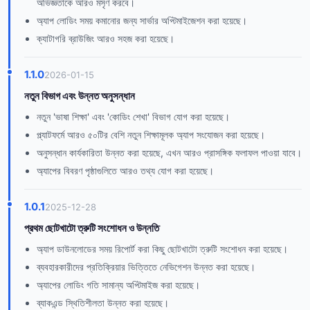
অভিজ্ঞতাকে আরও মসৃণ করবে।
অ্যাপ লোডিং সময় কমানোর জন্য সার্ভার অপ্টিমাইজেশন করা হয়েছে।
ক্যাটাগরি ব্রাউজিং আরও সহজ করা হয়েছে।
1.1.0
2026-01-15
নতুন বিভাগ এবং উন্নত অনুসন্ধান
নতুন 'ভাষা শিক্ষা' এবং 'কোডিং শেখা' বিভাগ যোগ করা হয়েছে।
প্ল্যাটফর্মে আরও ৫০টির বেশি নতুন শিক্ষামূলক অ্যাপ সংযোজন করা হয়েছে।
অনুসন্ধান কার্যকারিতা উন্নত করা হয়েছে, এখন আরও প্রাসঙ্গিক ফলাফল পাওয়া যাবে।
অ্যাপের বিবরণ পৃষ্ঠাগুলিতে আরও তথ্য যোগ করা হয়েছে।
1.0.1
2025-12-28
প্রথম ছোটখাটো ত্রুটি সংশোধন ও উন্নতি
অ্যাপ ডাউনলোডের সময় রিপোর্ট করা কিছু ছোটখাটো ত্রুটি সংশোধন করা হয়েছে।
ব্যবহারকারীদের প্রতিক্রিয়ার ভিত্তিতে নেভিগেশন উন্নত করা হয়েছে।
অ্যাপের লোডিং গতি সামান্য অপ্টিমাইজ করা হয়েছে।
ব্যাকএন্ড স্থিতিশীলতা উন্নত করা হয়েছে।