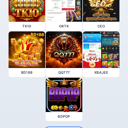
TK10
OKTK
CEO
BD188
QQ777
XBAJEE
BDPOP