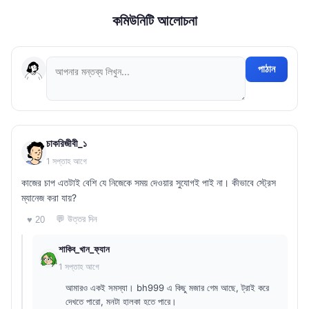
কমিউনিটি আলোচনা
পাঠান
চাকরিজীবী_১
1 সপ্তাহ আগে
কাজের চাপ এতটাই বেশি যে নিজেকে সময় দেওয়ার সুযোগই পাই না। কীভাবে স্ট্রেস
ম্যানেজ করা যায়?
💬 উত্তর দিন
♥ 20
শাকিব_খান_ফ্যান
1 সপ্তাহ আগে
আমারও একই সমস্যা। bh999 এ কিছু মজার গেম আছে, ট্রাই করে
দেখতে পারো, মনটা হালকা হতে পারে।