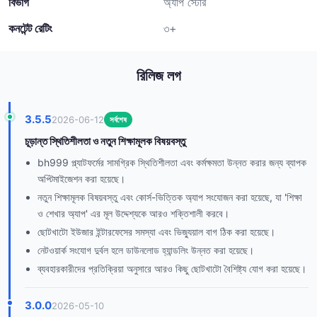
বিভাগ
অ্যাপ স্টোর
কনটেন্ট রেটিং
৩+
রিলিজ লগ
3.5.5
2026-06-12
সর্বশেষ
চূড়ান্ত স্থিতিশীলতা ও নতুন শিক্ষামূলক বিষয়বস্তু
bh999 প্ল্যাটফর্মের সামগ্রিক স্থিতিশীলতা এবং কর্মক্ষমতা উন্নত করার জন্য ব্যাপক
অপ্টিমাইজেশন করা হয়েছে।
নতুন শিক্ষামূলক বিষয়বস্তু এবং কোর্স-ভিত্তিক অ্যাপ সংযোজন করা হয়েছে, যা 'শিক্ষা
ও শেখার অ্যাপ' এর মূল উদ্দেশ্যকে আরও শক্তিশালী করবে।
ছোটখাটো ইউজার ইন্টারফেসের সমস্যা এবং ভিজ্যুয়াল বাগ ঠিক করা হয়েছে।
নেটওয়ার্ক সংযোগ দুর্বল হলে ডাউনলোড হ্যান্ডলিং উন্নত করা হয়েছে।
ব্যবহারকারীদের প্রতিক্রিয়া অনুসারে আরও কিছু ছোটখাটো বৈশিষ্ট্য যোগ করা হয়েছে।
3.0.0
2026-05-10