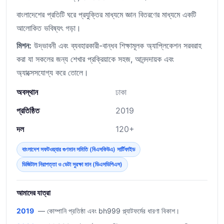
বাংলাদেশের প্রতিটি ঘরে প্রযুক্তির মাধ্যমে জ্ঞান বিতরণের মাধ্যমে একটি
আলোকিত ভবিষ্যৎ গড়া।
মিশন:
উদ্ভাবনী এবং ব্যবহারকারী-বান্ধব শিক্ষামূলক অ্যাপ্লিকেশন সরবরাহ
করা যা সকলের জন্য শেখার প্রক্রিয়াকে সহজ, আনন্দদায়ক এবং
অ্যাক্সেসযোগ্য করে তোলে।
অবস্থান
ঢাকা
প্রতিষ্ঠিত
2019
দল
120+
বাংলাদেশ সফটওয়্যার গুণমান সমিতি (বিএসকিউএ) সার্টিফাইড
ডিজিটাল নিরাপত্তা ও ডেটা সুরক্ষা মান (ডিএসডিপিএস)
আমাদের যাত্রা
2019
— কোম্পানি প্রতিষ্ঠা এবং bh999 প্ল্যাটফর্মের ধারণা বিকাশ।