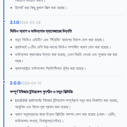
নির্বাচনে সহায়তা করবে।
রিপোর্ট করা কিছু ক্র্যাশ ফিক্স করা হয়েছে।
2.1.0
2026-03-28
ভিডিও অ্যাপ ও ডাউনলোড ম্যানেজারের উন্নতি
নতুন 'ভিডিও এডিটিং' এবং 'স্ট্রিমিং' অ্যাপের বিভাগ যোগ করা হয়েছে।
প্ল্যাটফর্মে ২০টির বেশি উচ্চ-মানের ভিডিও সম্পর্কিত অ্যাপ যোগ করা হয়েছে।
ডাউনলোড ম্যানেজার উন্নত করা হয়েছে, এখন বিরতি দেওয়া এবং পুনরায় শুরু করা
সহজ।
ব্যাকগ্রাউন্ড ডাউনলোড স্থিতিশীলতা বৃদ্ধি করা হয়েছে।
2.0.0
2026-03-10
সম্পূর্ণ ইউজার ইন্টারফেস পুনর্গঠন ও নতুন ফিল্টারিং
bh999 প্ল্যাটফর্মের ইউজার ইন্টারফেস সম্পূর্ণরূপে নতুন করে ডিজাইন করা হয়েছে,
আধুনিক এবং ক্লিন লুক প্রদান করা হয়েছে।
অ্যাপ অনুসন্ধানের জন্য উন্নত ফিল্টারিং অপশন যোগ করা হয়েছে (যেমন - রেটিং,
ডাউনলোড সংখ্যা, বিনামূল্যে/পেইড)।